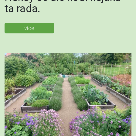
ta rada.
více