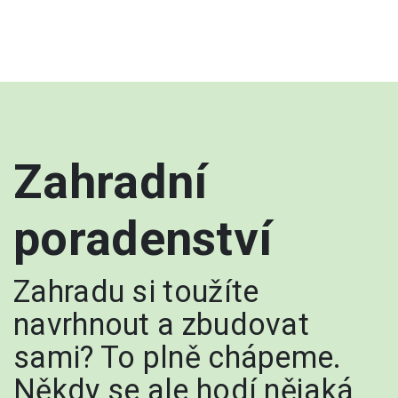
Zahradní
poradenství
Zahradu si toužíte
navrhnout a zbudovat
sami? To plně chápeme.
Někdy se ale hodí nějaká